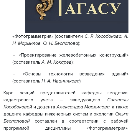
«Фотограмметрия» (составители
С. Р. Кособокова, А.
Н. Мармилов, О. Н. Беспалова
);
– «Проектирование железобетонных конструкций»
(составитель
А. М. Кокарев
);
– «Основы технологии возведения зданий»
(составитель
Н. А. Иванникова
).
Курс лекций представителей кафедры геодезии,
кадастрового учета – заведующего
Светланы
Кособоковой
и доцента
Александра Мармилова
, а также
доцента кафедры инженерных систем и экологии
Ольги
Беспаловой
составлен в соответствии с рабочей
программой дисциплины «Фотограмметрия».