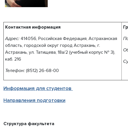
Контактная информация
Г
Адрес:
414056,
Российская Федерация, Астраханская
По
область, городской округ город Астрахань, г.
О
Астрахань,
ул. Татищева,
18а/2
(учебный корпус № 3),
каб. 216
Су
Телефон:
(8512) 26
-68-00
Информация для
студен
тов
Направления подготовки
Структура факультета