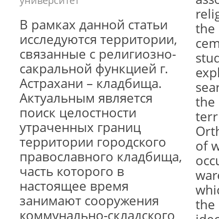
университет
reli
В рамках данной статьи
the 
исследуются территории,
cem
связанные с религиозно-
stu
сакральной функцией г.
expl
Астрахани – кладбища.
sear
Актуальным является
the
поиск целостности
terr
утраченных границ
Ort
территории городского
of 
православного кладбища,
occ
часть которого в
ware
настоящее время
whi
занимают сооружения
the 
коммунально-складского