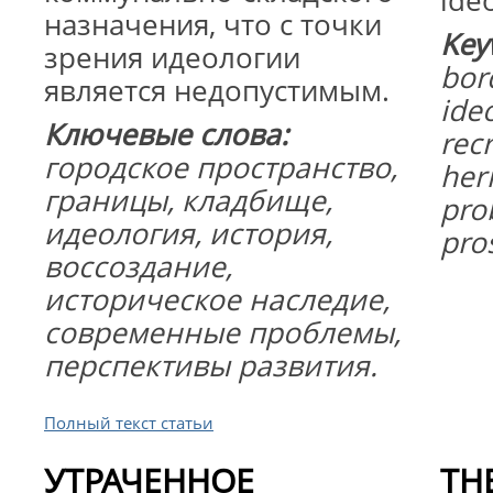
ide
назначения, что с точки
Key
зрения идеологии
bor
является недопустимым.
ideo
Ключевые слова:
recr
городское пространство,
her
границы, кладбище,
pro
идеология, история,
pro
воссоздание,
историческое наследие,
современные проблемы,
перспективы развития.
Полный текст статьи
УТРАЧЕННОЕ
TH