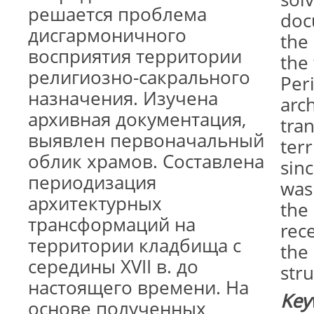
решается проблема
doc
дисгармоничного
the 
восприятия территории
the
религиозно-сакрального
Per
назначения. Изучена
arch
архивная документация,
tra
выявлен первоначальный
ter
облик храмов. Составлена
sin
периодизация
was
архитектурных
the 
трансформаций на
rece
территории кладбища с
the
середины XVII в. до
str
настоящего времени. На
Key
основе полученных