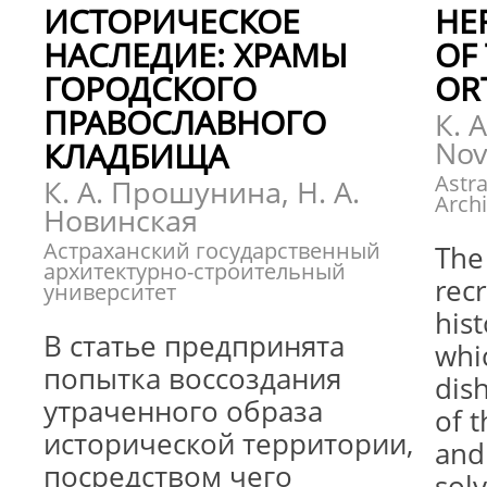
ИСТОРИЧЕСКОЕ
HE
НАСЛЕДИЕ: ХРАМЫ
OF 
ГОРОДСКОГО
OR
ПРАВОСЛАВНОГО
К. 
Nov
КЛАДБИЩА
Astra
К. А. Прошунина, Н. А.
Archi
Новинская
Астраханский государственный
The 
архитектурно-строительный
recr
университет
hist
В статье предпринята
whi
попытка воссоздания
dis
утраченного образа
of t
исторической территории,
and
посредством чего
solv