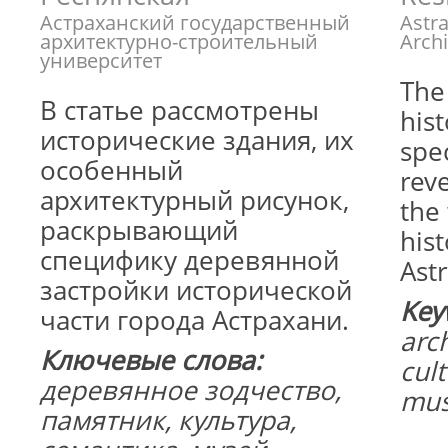
Астраханский государственный
Astra
архитектурно-строительный
Archi
университет
The 
В статье рассмотрены
hist
исторические здания, их
spec
особенный
reve
архитектурный рисунок,
the
раскрывающий
hist
специфику деревянной
Ast
застройки исторической
Key
части города Астрахани.
arc
Ключевые слова:
cul
деревянное зодчество,
mu
памятник, культура,