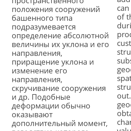
пространственного
can 
положения сооружений
of t
башенного типа
dur
подразумевается
pro
определение абсолютной
cus
величины их уклона и его
stru
направления,
sub
приращение уклона и
geod
изменение его
spat
направления,
str
скручивание сооружения
out
и др. Подобные
geo
деформации обычно
obt
оказывают
cha
дополнительный момент,
val