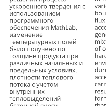
vari
ускоренного твердения с
bou
использованием
flux
программного
acc
обеспечения MathLab,
gen
изменение
mixt
температурных полей
of 
было получено по
har
толщине продукта при
env
различных начальных и
dur
предельных условиях,
acc
плотности теплового
car
потока с учетом
resu
внутренних
for
тепловыделений
that
бетонной смеси,