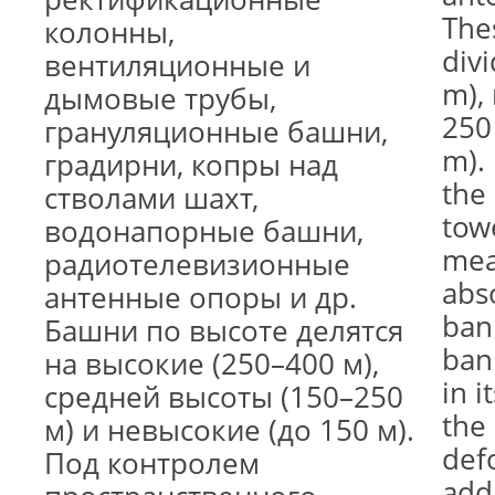
The
колонны,
div
вентиляционные и
m),
дымовые трубы,
250
грануляционные башни,
m).
градирни, копры над
the 
стволами шахт,
towe
водонапорные башни,
mea
радиотелевизионные
abso
антенные опоры и др.
bank
Башни по высоте делятся
ban
на высокие (250–400 м),
in i
средней высоты (150–250
the 
м) и невысокие (до 150 м).
def
Под контролем
add