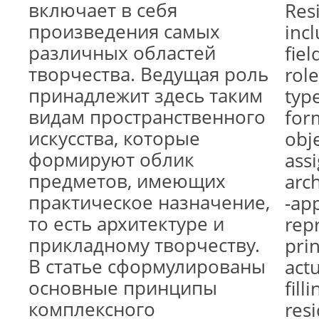
включает в себя
Resi
произведения самых
inc
различных областей
fiel
творчества. Ведущая роль
rol
принадлежит здесь таким
type
видам пространственного
for
искусства, которые
obje
формируют облик
assi
предметов, имеющих
arc
практическое назначение,
-app
то есть архитектуре и
rep
прикладному творчеству.
pri
В статье сформулированы
actu
основные принципы
fill
комплексного
res