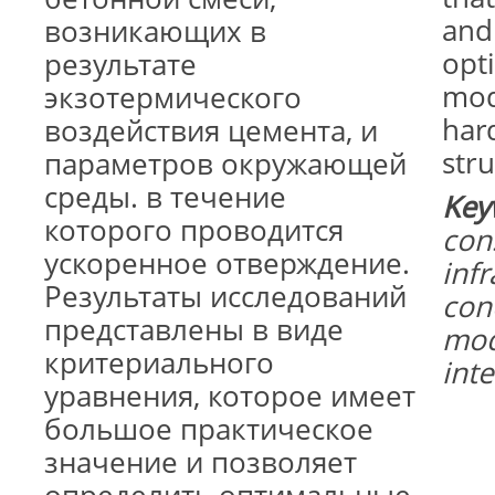
and
возникающих в
opt
результате
mod
экзотермического
har
воздействия цемента, и
stru
параметров окружающей
среды. в течение
Key
которого проводится
con
ускоренное отверждение.
infr
Результаты исследований
con
представлены в виде
mod
критериального
inte
уравнения, которое имеет
большое практическое
значение и позволяет