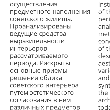
осуществления
ins
предметного наполнения
of t
советского жилища.
per
Проанализированы
ana
ведущие средства
met
выразительности
con
интерьеров
of t
рассматриваемого
des
периода. Раскрыты
aes
основные приемы
vari
решения облика
and
советского интерьера
synt
путем эстетического
the 
согласования в нем
arch
различных предметов
tod