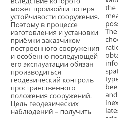
вследствие которого
the
может произойти потеря
mea
устойчивости сооружения.
pos
Поэтому в процессе
The
изготовления и установки
cho
приёмки заказчиком
rat
построенного сооружения
obt
и особенно последующей
inf
его эксплуатации обязан
spat
производиться
typ
геодезический контроль
bee
пространственного
and
положения сооружений.
inex
Цель геодезических
lat
наблюдений – получить