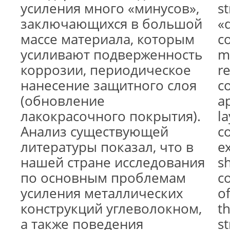
усиления много «минусов»,
s
заключающихся в большой
«
массе материала, которым
co
усиливают подверженность
ma
коррозии, периодическое
r
нанесение защитного слоя
co
(обновление
ap
лакокрасочного покрытия).
la
Анализ существующей
co
литературы показал, что в
ex
нашей стране исследования
s
по основным проблемам
c
усиления металлических
of
конструкций углеволокном,
t
а также поведения
s