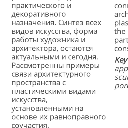
практического и
con
декоративного
arch
назначения. Синтез всех
plas
видов искусства, форма
the 
работы художника и
part
архитектора, остаются
con
актуальными и сегодня.
Key
Рассмотренны примеры
appl
связи архитектурного
scul
пространства с
porc
пластическими видами
искусства,
установленными на
основе их равноправного
соучастия.