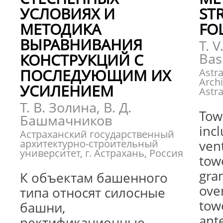
УСЛОВИЯХ И
ST
МЕТОДИКА
FO
ВЫРАВНИВАНИЯ
T. V
Bas
КОНСТРУКЦИЙ С
ПОСЛЕДУЮЩИМ ИХ
Astra
Archi
УСИЛЕНИЕМ
Astr
Т. В. Золина, В. Д.
Tow
Башмачников
inc
Астраханский государственный
архитектурно-строительный
vent
университет, г. Астрахань, Россия
towe
gra
К объектам башенного
ove
типа относят силосные
towe
башни,
ante
ректификационные