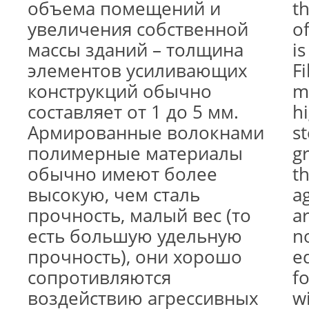
объема помещений и
t
увеличения собственной
of
массы зданий – толщина
i
элементов усиливающих
F
конструкций обычно
m
составляет от 1 до 5 мм.
h
Армированные волокнами
st
полимерные материалы
gr
обычно имеют более
th
высокую, чем сталь
a
прочность, малый вес (то
a
есть большую удельную
n
прочность), они хорошо
e
сопротивляются
f
воздействию агрессивных
wi