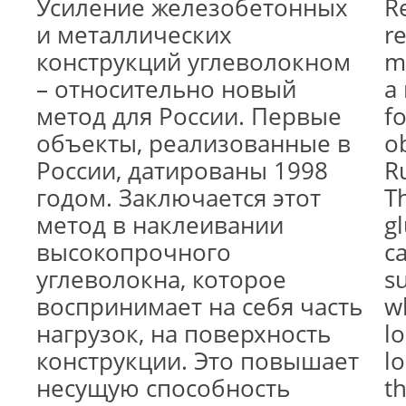
Усиление железобетонных
R
и металлических
r
конструкций углеволокном
me
– относительно новый
a
метод для России. Первые
fo
объекты, реализованные в
o
России, датированы 1998
R
годом. Заключается этот
T
метод в наклеивании
g
высокопрочного
ca
углеволокна, которое
su
воспринимает на себя часть
w
нагрузок, на поверхность
lo
конструкции. Это повышает
l
несущую способность
t