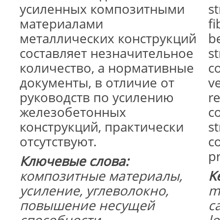
усиленных композитными
s
материалами
fi
металлических конструкций
b
составляет незначительное
s
количество, а нормативные
c
документы, в отличие от
v
руководств по усилению
r
железобетонных
co
конструкций, практически
s
отсутствуют.
co
pr
Ключевые слова:
композитные материалы,
K
усиление, углеволокно,
m
повышение несущей
c