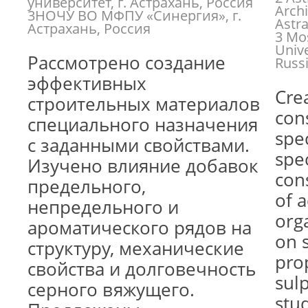
университет, г. Астрахань, Россия
Archi
3НОЧУ ВО МФПУ «Синергия», г.
Astr
Астрахань, Россия
3 Mos
Unive
Рассмотрено создание
Russ
эффективных
Crea
строительных материалов
con
специального назначения
spe
с заданными свойствами.
spec
Изучено влияние добавок
con
предельного,
of a
непредельного и
org
ароматического рядов на
on 
структуру, механические
prop
свойства и долговечность
sul
серного вяжущего.
stu