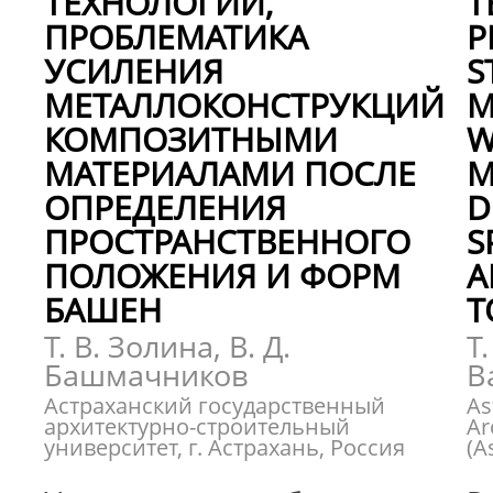
ТЕХНОЛОГИИ,
T
ПРОБЛЕМАТИКА
P
УСИЛЕНИЯ
S
МЕТАЛЛОКОНСТРУКЦИЙ
M
КОМПОЗИТНЫМИ
W
МАТЕРИАЛАМИ ПОСЛЕ
M
ОПРЕДЕЛЕНИЯ
D
ПРОСТРАНСТВЕННОГО
S
ПОЛОЖЕНИЯ И ФОРМ
A
БАШЕН
T
Т. В. Золина, В. Д.
T.
Башмачников
B
Астраханский государственный
As
архитектурно-строительный
Ar
университет, г. Астрахань, Россия
(A