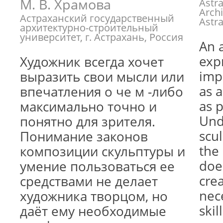
М. В. Храмова
Astra
Archi
Астраханский государственный
Astr
архитектурно-строительный
университет, г. Астрахань, Россия
An a
exp
Художник всегда хочет
imp
выразить свои мысли или
as a
впечатления о че м -либо
as p
максимально точно и
Und
понятно для зрителя.
scu
Понимание законов
the 
композиции скульптуры и
doe
умение пользоваться ее
crea
средствами не делает
nec
художника творцом, но
ski
даёт ему необходимые