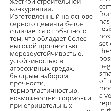
жесткой строительной
cem
конкуренции.
fro
Изготовленный на основе
has 
серного цемента бетон
resi
отличается от обычного
host
тем, что обладает более
set 
высокой прочностью,
ther
морозоустойчивостью,
poss
устойчивостью в
neg
агрессивных средах,
sma
быстрым набором
of 
прочности,
mod
термопластичностью,
a v
возможностью формовки
repr
при отрицательных
in 