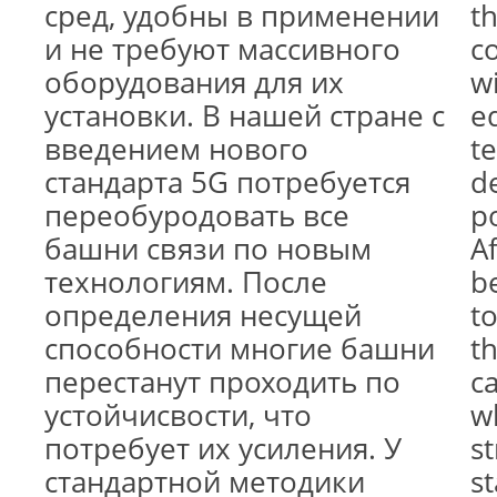
сред, удобны в применении
t
и не требуют массивного
c
оборудования для их
wi
установки. В нашей стране с
e
введением нового
t
стандарта 5G потребуется
de
переобуродовать все
p
башни связи по новым
A
технологиям. После
b
определения несущей
t
способности многие башни
t
перестанут проходить по
ca
устойчисвости, что
wh
потребует их усиления. У
s
стандартной методики
s