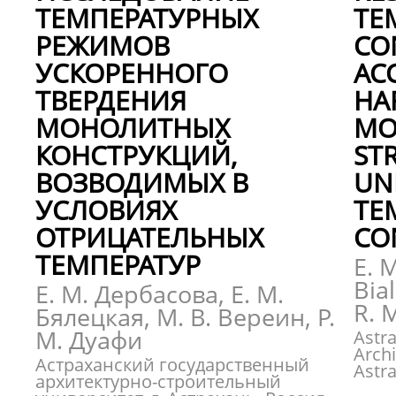
ТЕМПЕРАТУРНЫХ
TE
РЕЖИМОВ
CO
УСКОРЕННОГО
AC
ТВЕРДЕНИЯ
HA
МОНОЛИТНЫХ
MO
КОНСТРУКЦИЙ,
ST
ВОЗВОДИМЫХ В
UN
УСЛОВИЯХ
TE
ОТРИЦАТЕЛЬНЫХ
CO
ТЕМПЕРАТУР
E. 
Bial
Е. М. Дербасова, Е. М.
R. 
Бялецкая, М. В. Вереин, Р.
М. Дуафи
Astra
Archi
Астраханский государственный
Astr
архитектурно-строительный