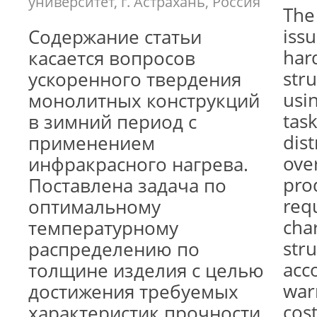
университет, г. Астрахань, Россия
The 
issu
Содержание статьи
har
касается вопросов
stru
ускоренного твердения
usi
монолитных конструкций
task
в зимний период с
dis
применением
over
инфракрасного нагрева.
pro
Поставлена задача по
req
оптимальному
char
температурному
stru
распределению по
acc
толщине изделия с целью
war
достижения требуемых
cost
характеристик прочности