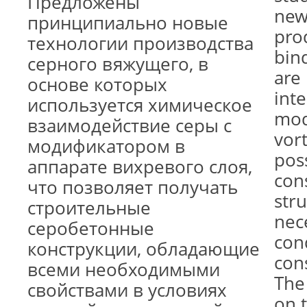
Предложены
new
принципиально новые
pro
технологии производства
bin
серного вяжущего, в
are
основе которых
inte
используется химическое
mod
взаимодействие серы с
vort
модификатором в
pos
аппарате вихревого слоя,
con
что позволяет получать
stru
строительные
nec
серобетонные
cond
конструкции, обладающие
con
всеми необходимыми
The
свойствами в условиях
on t