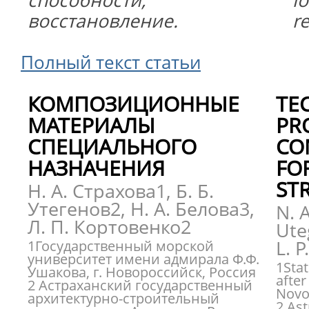
способности,
l
восстановление.
r
Полный текст статьи
КОМПОЗИЦИОННЫЕ
TE
МАТЕРИАЛЫ
PR
СПЕЦИАЛЬНОГО
CO
НАЗНАЧЕНИЯ
FO
ST
Н. А. Страхова1, Б. Б.
Утегенов2, Н. А. Белова3,
N. A
Л. П. Кортовенко2
Ute
L. 
1Государственный морской
университет имени адмирала Ф.Ф.
1Sta
Ушакова, г. Новороссийск, Россия
after
2 Астраханский государственный
Novo
архитектурно-строительный
2 Ast