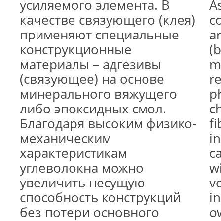
усиляемого элемента. В
As
качестве связующего (клея)
c
применяют специальные
a
конструкционные
(
материалы – адгезивы
m
(связующее) на основе
re
минерального вяжущего
p
либо эпоксидных смол.
ch
Благодаря высоким физико-
fi
механическим
i
характеристикам
ca
углеволокна можно
w
увеличить несущую
v
способность конструкций
in
без потери основного
o