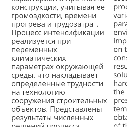
proc
конструкции, учитывая ее
vari
громоздкости, времени
par
прогрева и трудозатрат.
env
Процесс интенсификации
impo
реализуется при
on 
переменных
con
климатических
res
параметрах окружающей
solu
среды, что накладывает
har
определенные трудности
the
на технологию
pre
сооружения строительных
temp
объектов. Представлены
obt
результаты численных
of 
решений процесса