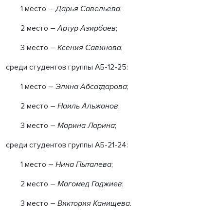
1 место –
Д
арья
Савельева
;
2 место –
А
ртур
Азирбаев
;
3 место –
К
сения
Савинова
;
среди студентов группы АБ-12-25:
1 место –
Элина Абсатдарова
;
2 место –
Наиль Альжанов
;
3 место –
Марина Ларина
;
среди студентов группы АБ-21-24:
1 место –
Нина Пыталева
;
2 место –
Магомед Гаджиев
;
3 место –
Виктория Канищева
.