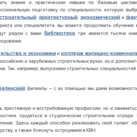
ть знания и практические навыки по базовым циклам 
чение и оснащенность
Харабалинский филиал
сиональную подготовку по специальности, которую выбр
вательного
КОЛЛЕДЖИ
строительный
архитектурный
экономический
фак
а. Доступная среда
,
Колледж строительства и эконо
,
и
ии и меры поддержки
Колледж ЖКХ
риата или специалитета, вы можете продолжить обучение 
щихся
Библиотека
дут рядом с вами.
, где имеются тысячи кни
 образовательные услуги
ледования.
во-хозяйственная
ность
тельства и экономики
колледж жилищно-коммуналь
и
ые места для приема
 российских и зарубежных строительных вузах, но и дополни
да) обучающихся
ни. Так, например, выпускники строительных специальносте
ародное сотрудничество
ация питания в
ательной организации
балинский
филиалы – с их помощью мы даем возможность 
ть престижную и востребованную профессию, но и занимать
скотеки, трудиться в студенческом строительном отряде
ление. Здесь каждый способен реализовать свой талант: обу
рству, а также блеснуть остроумием в КВН.