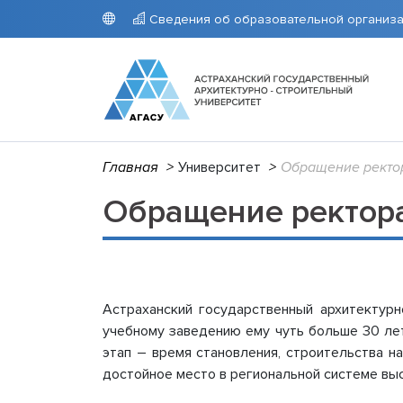
Сведения об образовательной организ
Главная
>
Университет
>
Обращение ректо
Университет
Поступающим
Студентам
Наука
Гранты
СВЕДЕН
ПРИЕМ
РАСПИС
Аспиран
ОРГАН
Приемна
Расписа
Научно-
Обращение ректор
Основн
Стоимос
АГАСУ
деятель
Структу
Целево
Расписа
Интелле
образо
Архив п
препод
Научно-
Докуме
Расписа
Образо
КОЛЛЕ
Образов
Расписа
Астраханский государственный архитектурн
требов
препод
учебному заведению ему чуть больше 30 лет
Руковод
Расписа
этап – время становления, строительства 
Педагог
Расписа
достойное место в региональной системе вы
педагог
Портал 
Материа