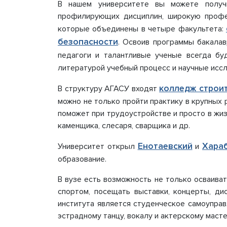
В нашем университете вы можете получи
обеспе
профилирующих дисциплин, широкую профес
образо
которые объединены в четыре факультета:
процесс
Стипенд
безопасности
. Освоив программы бакалав
обучаю
педагоги и талантливые ученые всегда бу
Платные
литературой учебный процесс и научные исс
Финансо
деятель
колледж строи
В структуру АГАСУ входят
Вакантн
можно не только пройти практику в крупных
(перево
поможет при трудоустройстве и просто в жиз
Междун
Организ
каменщика, слесаря, сварщика и др.
образов
Енотаевский
Хара
Университет открыл
и
образование.
В вузе есть возможность не только осваива
спортом, посещать выставки, концерты, ди
института является студенческое самоуправ
эстрадному танцу, вокалу и актерскому масте