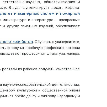
естественно-научных, общетехнических и
Документы, регламентирующие
али. В вузе функционирует десять кафедр,
международную деятельность
ультет инженерных систем и пожарной
мики
ПРИЕМ ОБРАЩЕНИЙ
Порядок рассмотрения обращений
в магистратуре и аспирантуре – прекрасные
Форма обратной связи
г и других печатных изданий, обеспечивает
ного хозяйства
. Обучаясь в университете,
тельно получить рабочую профессию, которая
й овладевают профессиями штукатура, маляра,
ребятам из районов получать качественное
ся научно-исследовательской деятельностью,
. Центром культурной и общественной жизни
читься брейк-дансу и хип-хопу, народному и