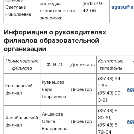
Коннова
колледжа
(8512) 49-
agasu@ag
Светлана
строительства и
42-06
Николаевна
экономики
Информация о руководителях
филиалов образовательной
организации
Наименование
Контактные
Ф. И. О.
Должность
филиала
телефоны
(85143) 94-
Кузнецова
Енотаевский
1-65,
ag
Вера
Директор
филиал
(85143) 99-
Георгиевна
3-91
(85148) 5-
Аншакова
Харабалинский
80-61,
ag
Ольга
Директор
филиал
(85148) 5-
Валерьевна
79-64