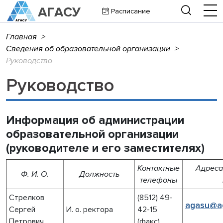
Расписание
Главная
>
Сведения об образовательной организации
>
Руководство
Руководство
Информация об администрации
образовательной организации
(руководителе и его заместителях)
Контактные
Адреса
Ф. И. О.
Должность
телефоны
Стрелков
(8512) 49-
agasu@ag
Сергей
И. о. ректора
42-15
Петрович
(факс)