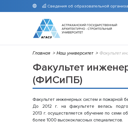
Сведения об образовательной организ
Главная
>
Наш университет
>
Факультет ин
Университет
Поступающим
Студентам
Наука
Гранты
СВЕДЕН
ПРИЕМ
РАСПИС
Аспиран
ОРГАН
Приемна
Расписа
Научно-
Факультет инженер
Основн
Стоимос
АГАСУ
деятель
Структу
Целево
Расписа
Интелле
(ФИСиПБ)
образо
Архив п
препод
Научно-
Докуме
Расписа
Образо
КОЛЛЕ
Образов
Расписа
Факультет инженерных систем и пожарной бе
требов
препод
До 2012 г. на факультете велась подго
Руковод
Расписа
2013 г. осуществляется обучение по семи о
Педагог
Расписа
более 1000 высококлассных специалистов.
педагог
Портал 
Материа