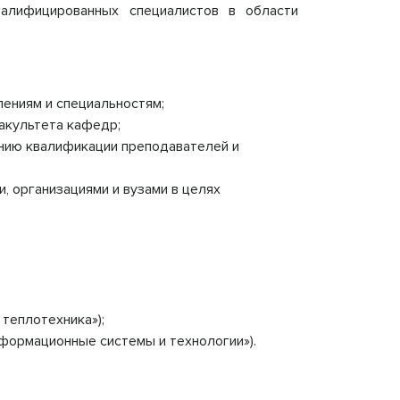
валифицированных специалистов в области
Документы, регламентирующие
международную деятельность
мики
ПРИЕМ ОБРАЩЕНИЙ
Порядок рассмотрения обращений
Форма обратной связи
лениям и специальностям;
факультета кафедр;
ению квалификации преподавателей и
, организациями и вузами в целях
 теплотехника»);
нформационные системы и технологии»)
.