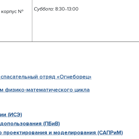
Суббота:
8:30
13:00
–
 корпус №
спасательный отряд «
Огнеборец
»
м физико-математического цикла
ии (ИСЭ)
допользования (ПБиВ)
о проектирования и моделирования (САПРиМ)