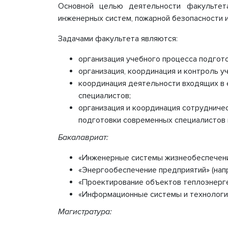
Основной целью деятельности факультета
обеспе
инженерных систем, пожарной безопасности 
образо
процесс
Задачами факультета являются:
Стипенд
обучаю
организация учебного процесса подгот
Платные
организация, координация и контроль у
Финансо
деятель
координация деятельности входящих в 
Вакантн
специалистов;
(перево
организация и координация сотрудничес
Междун
подготовки современных специалистов 
Организ
образов
Бакалавриат:
«Инженерные системы жизнеобеспечения
«Энергообеспечение предприятий» (напр
«Проектирование объектов теплоэнерг
«Информационные системы и технологии
Магистратура: