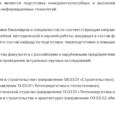
 является подготовка конкурентоспособных и высокок
чение и оснащенность
Харабалинский филиал
и информационных технологий.
вательного
КОЛЛЕДЖИ
а. Доступная среда
Колледж строительства и эконо
ии и меры поддержки
Колледж ЖКХ
щихся
овки бакалавров и специалистов по соответствующим направ
 образовательные услуги
чебной, методической и научной работы, входящих в состав 
во-хозяйственная
ность
его состав кафедр по подготовке, переподготовке и повыш
ые места для приема
да) обучающихся
тва факультета с российскими и зарубежными предприятиями
ародное сотрудничество
и проведения актуальных научных исследований.
ация питания в
ательной организации
 в строительстве» (направление 08.03.01 «Строительство»);
авление 13.03.01 «Теплоэнергетика и теплотехника»);
етической отрасли»
(направление 13.03.01 «Теплоэнергетика и
 в строительстве и архитектуре» (направление 09.03.02 «И