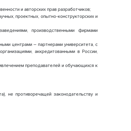
Документы, регламентирующие
венности и авторских прав разработчиков;
международную деятельность
аучных, проектных, опытно-конструкторских и
мики
ПРИЕМ ОБРАЩЕНИЙ
Порядок рассмотрения обращений
Форма обратной связи
заведениями, производственными фирмами
ными центрами – партнерами университета, с
рганизациями, аккредитованными в России,
ривлечением преподавателей и обучающихся к
та), не противоречащей законодательству и