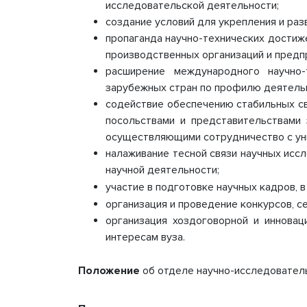
исследовательской деятельности;
обеспе
создание условий для укрепления и раз
образо
пропаганда научно-технических достиже
процесс
Стипенд
производственных организаций и предп
обучаю
расширение международного научно-
Платные
зарубежных стран по профилю деятельн
Финансо
содействие обеспечению стабильных св
деятель
посольствами и представительствами
Вакантн
осуществляющими сотрудничество с ун
(перево
налаживание тесной связи научных исс
Междун
Организ
научной деятельности;
образов
участие в подготовке научных кадров, 
организация и проведение конкурсов, с
организация хоздоговорной и инновац
интересам вуза.
Положение
об отделе научно-исследователь