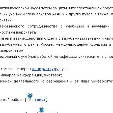
чение и оснащенность
Харабалинский филиал
вития вузовской науки путем защиты интеллектуальной собст
вательного
КОЛЛЕДЖИ
ний ученых и специалистов АГАСУ и других вузов, а также н
а. Доступная среда
Колледж строительства и эконо
ии и меры поддержки
Колледж ЖКХ
риятий;
щихся
технического сотрудничества с учебными и научными 
 образовательные услуги
ости университета;
во-хозяйственная
язей и взаимодействия отдела с зарубежными вузами и науч
ность
 зарубежных стран в России, международными фондами и о
ые места для приема
иверситетом;
да) обучающихся
ледований с учебной работой на кафедрах университета с п
ародное сотрудничество
ация питания в
ательной организации
аспирантуру
в том числе через
вуза;
еминаров, конференций, выставок;
ионной деятельности (с разрешения и от лица университе
текст
ской работы [
]