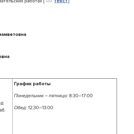
текст
ательских работах [
]
амветовна
овна
График работы
Понедельник – пятница:
8:30–17:00
од
Обед:
12:30–13:00
каб.