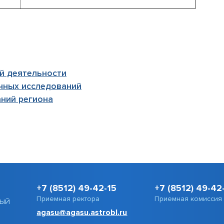
й деятельности
чных исследований
ний региона
+7 (8512) 49-42-15
+7 (8512) 49-42
Приемная ректора
Приемная комиссия
НЫЙ
agasu@agasu.astrobl.ru