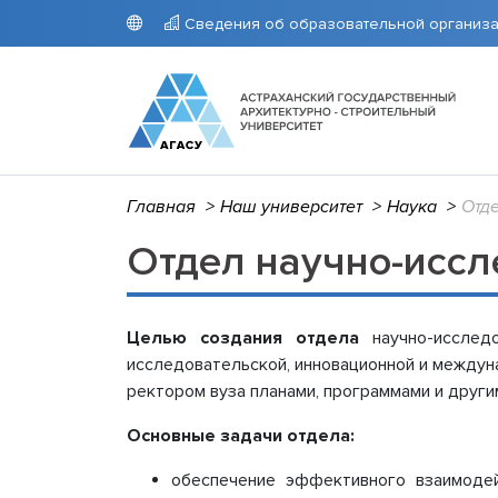
Сведения об образовательной организ
Главная
>
Наш университет
>
Наука
>
Отд
Университет
Поступающим
Студентам
Наука
Гранты
СВЕДЕН
ПРИЕМ
РАСПИС
Аспиран
ОРГАН
Приемна
Расписа
Научно-
Отдел научно-иссл
Основн
Стоимос
АГАСУ
деятель
Структу
Целево
Расписа
Интелле
образо
Архив п
препод
Научно-
Докуме
Расписа
Целью создания отдела
научно-исследо
Образо
КОЛЛЕ
исследовательской, инновационной и междун
Образов
Расписа
ректором вуза планами, программами и друг
требов
препод
Руковод
Расписа
Основные задачи отдела:
Педагог
Расписа
педагог
Портал 
обеспечение эффективного взаимодей
Материа