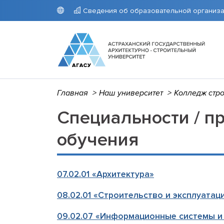
Сведения об образовательной организ
Главная
>
Наш университет
>
Колледж стро
Университет
Поступающим
Студентам
Наука
Гранты
СВЕДЕН
ПРИЕМ
РАСПИС
Аспиран
ОРГАН
Приемна
Расписа
Научно-
Специальности / п
Основн
Стоимос
АГАСУ
деятель
Структу
Целево
Расписа
Интелле
обучения
образо
Архив п
препод
Научно-
Докуме
Расписа
Образо
КОЛЛЕ
Образов
Расписа
07.02.01 «Архитектура»
требов
препод
Руковод
Расписа
08.02.01 «Строительство и эксплуатац
Педагог
Расписа
педагог
Портал 
09.02.07 «Информационные системы и
Материа