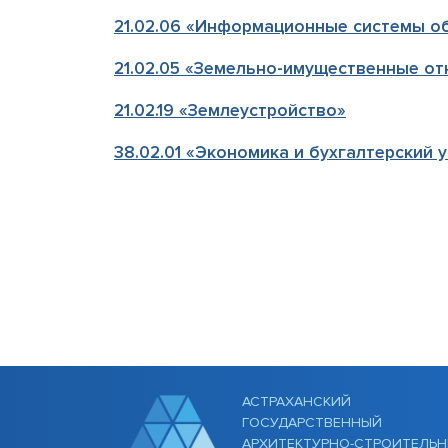
обеспе
21.02.06 «Информационные системы о
образо
процесс
21.02.05 «Земельно-имущественные о
Стипенд
обучаю
21.02.19 «Землеустройство»
Платные
Финансо
38.02.01 «Экономика и бухгалтерский у
деятель
Вакантн
(перево
Междун
Организ
образов
АСТРАХАНСКИЙ
ГОСУДАРСТВЕННЫЙ
АРХИТЕКТУРНО-СТРОИТЕЛЬ