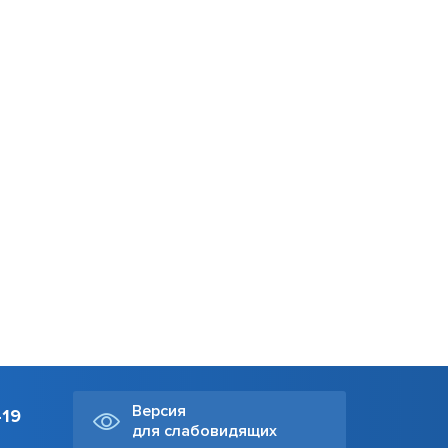
Документы, регламентирующие
международную деятельность
мики
ПРИЕМ ОБРАЩЕНИЙ
Порядок рассмотрения обращений
Форма обратной связи
Версия
-19
для слабовидящих