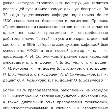
(ранее кафедра строительных конструкций) является
ровесницей вуза и имеет самую длинную биографию. За
33 года существования кафедра подготовила более
1500 специалистов, бакалавров и магистров. Профиль
«Промышленное и гражданское строительство»
является
одним из самых престижных и востребованных
работодателями. Первый выпуск инженеров-строителей
состоялся в 1995 г. Первым заведующим кафедрой был
основатель АИСИ и его первый ректор – к. т. н.,
профессор
А. И. Сапожников
. В разные годы кафедрой
руководили к. т. н., доцент
Т. В. Золина
, к. т. н., доцент
А. М. Кокарев
, к. т. н., доцент
В. П. Юзиков
, к. т. н., доцент
Н. В. Купчикова
, к. т. н., доцент
А. В. Синельщиков
, к. т. н.,
доцент
О. А. Разинкова
, к. т. н., доцент
О. Б. Завьялова
.
Более 70 % преподавателей, работающих на кафедре
ПГС, имеют ученые степени кандидатов и докторов наук,
а также длительный опыт преподавания технических,
общепрофессиональных и специальных строительных