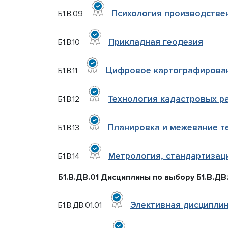
Психология производстве
Б1.В.09
Прикладная геодезия
Б1.В.10
Цифровое картографирова
Б1.В.11
Технология кадастровых р
Б1.В.12
Планировка и межевание т
Б1.В.13
Метрология, стандартизац
Б1.В.14
Б1.В.ДВ.01 Дисциплины по выбору Б1.В.ДВ.
Элективная дисциплин
Б1.В.ДВ.01.01