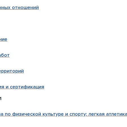
нных отношений
ние
абот
ерриторий
ия и сертификация
1
а по физической культуре и спорту: легкая атлетик