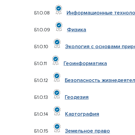
Информационные техноло
Б1.О.08
Физика
Б1.О.09
Экология с основами при
Б1.О.10
Геоинформатика
Б1.О.11
Безопасность жизнедеяте
Б1.О.12
Геодезия
Б1.О.13
Картография
Б1.О.14
Земельное право
Б1.О.15