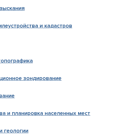
изыскания
млеустройства и кадастров
топографика
ционное зондирование
вание
ва и планировка населенных мест
и геологии