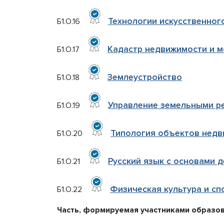
Технологии искусственног
Б1.О.16
Кадастр недвижимости и м
Б1.О.17
Землеустройство
Б1.О.18
Управление земельными р
Б1.О.19
Типология объектов нед
Б1.О.20
Русский язык с основами 
Б1.О.21
Физическая культура и сп
Б1.О.22
Часть, формируемая участниками образо