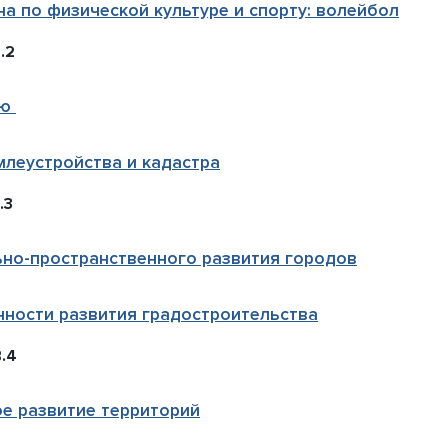
а по физической культуре и спорту: волейбол
.2
ию
млеустройства и кадастра
.3
но-пространственного развития городов
ности развития градостроительства
.4
ое развитие территорий