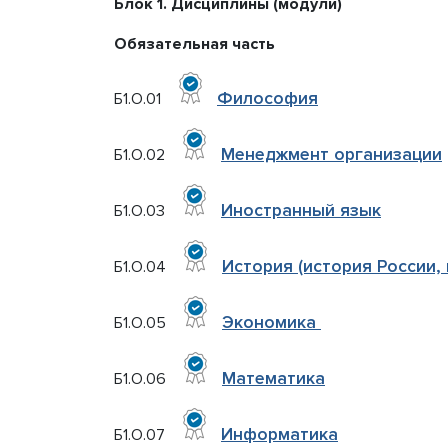
Блок 1. Дисциплины (модули)
обеспе
образо
Обязательная часть
процесс
Стипенд
Философия
Б1.О.01
обучаю
Платные
Финансо
Менеджмент организации
Б1.О.02
деятель
Вакантн
(перево
Иностранный язык
Б1.О.03
Междун
Организ
История (история России,
Б1.О.04
образов
Экономика
Б1.О.05
Математика
Б1.О.06
Информатика
Б1.О.07