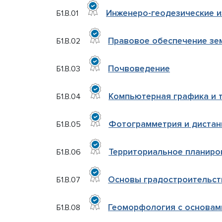
Инженеро-геодезические 
Б1.В.01
Правовое обеспечение зе
Б1.В.02
Почвоведение
Б1.В.03
Компьютерная графика и 
Б1.В.04
Фотограмметрия и дистан
Б1.В.05
Территориальное планиро
Б1.В.06
Основы градостроительст
Б1.В.07
Геоморфология с основам
Б1.В.08