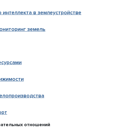
о интеллекта в землеустройстве
ониторинг земель
есурсами
вижимости
делопроизводства
орт
вательных отношений